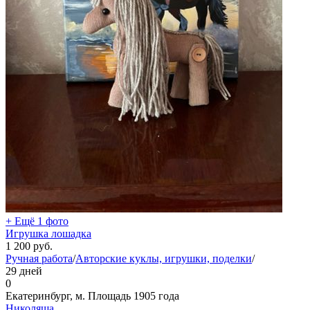
+ Ещё 1 фото
Игрушка лошадка
1 200
руб.
Ручная работа
/
Авторские куклы, игрушки, поделки
/
29 дней
0
Екатеринбург, м. Площадь 1905 года
Николяша