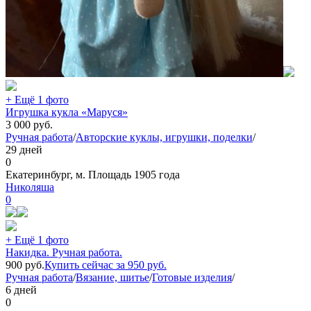
+ Ещё 1 фото
Игрушка кукла «Маруся»
3 000
руб.
Ручная работа
/
Авторские куклы, игрушки, поделки
/
29 дней
0
Екатеринбург, м. Площадь 1905 года
Николяша
0
+ Ещё 1 фото
Накидка. Ручная работа.
900
руб.
Купить сейчас за
950
руб.
Ручная работа
/
Вязание, шитье
/
Готовые изделия
/
6 дней
0