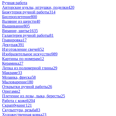
Ручная работа
Авторские куклы, игрушки, поделки
420
Бижутерия ручной работы
314
Бисероплетение
800
Валяние из шерсти
40
Вышивание
805
Вязание, шитье
1635
Галантерея ручной работы
81
Гравировка
17
Декупаж
391
Изготовление свечей
52
Изобразительное искусство
989
Картины по номерам
12
Керамика
27
Лепка из полимерной глины
29
Макраме
33
Мозаика, фреска
58
Мыловарение
180
Открытки ручной работы
26
Оригами
2
Плетение из лозы, лыка, бересты
25
Работа с кожей
204
Скрапбукинг
121
Скульптура, резьба
83
Художественная ковка
23