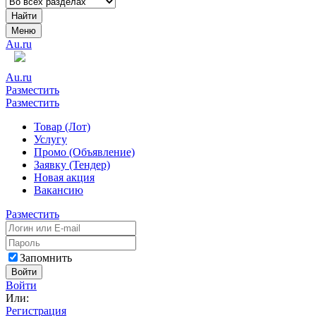
Найти
Меню
Au.ru
Au.ru
Разместить
Разместить
Товар (Лот)
Услугу
Промо (Объявление)
Заявку (Тендер)
Новая акция
Вакансию
Разместить
Запомнить
Войти
Войти
Или:
Регистрация