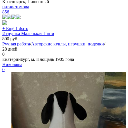
Красноярск, Пашенный
натаистомова
856
+ Ещё 1 фото
Игрушка Маленькая Пони
800
руб.
Ручная работа
/
Авторские куклы, игрушки, поделки
/
28 дней
0
Екатеринбург, м. Площадь 1905 года
Николяша
0