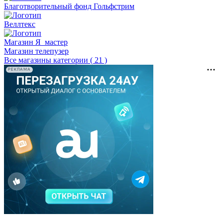
Благотворительный фонд Гольфстрим
Веллтекс
Магазин Я_мастер
Магазин телепузер
Все магазины категории ( 21 )
РЕКЛАМА