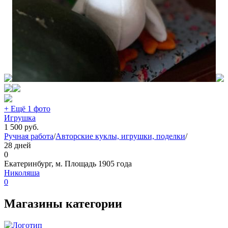
+ Ещё 1 фото
Игрушка
1 500
руб.
Ручная работа
/
Авторские куклы, игрушки, поделки
/
28 дней
0
Екатеринбург, м. Площадь 1905 года
Николяша
0
Магазины категории