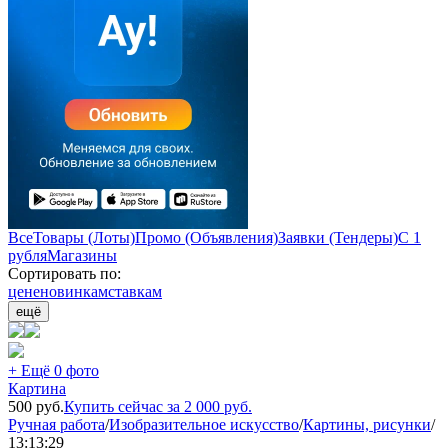
Все
Товары (Лоты)
Промо (Объявления)
Заявки (Тендеры)
С 1
рубля
Магазины
Сортировать по:
цене
новинкам
ставкам
ещё
+ Ещё 0 фото
Картина
500
руб.
Купить сейчас за
2 000
руб.
Ручная работа
/
Изобразительное искусство
/
Картины, рисунки
/
13:13:29