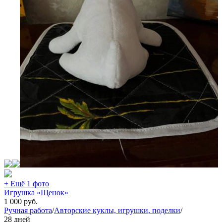
+ Ещё 1 фото
Игрушка «Щенок»
1 000
руб.
Ручная работа
/
Авторские куклы, игрушки, поделки
/
28 дней